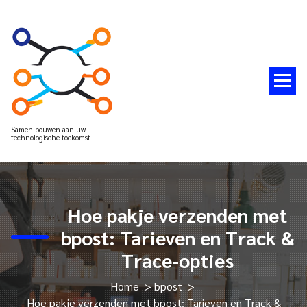
Spring
naar
de
inhoud
Samen bouwen aan uw
technologische toekomst
Hoe pakje verzenden met
bpost: Tarieven en Track &
Trace-opties
Home
>
bpost
>
Hoe pakje verzenden met bpost: Tarieven en Track &