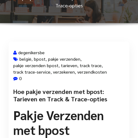
Trace-opties
degenikersbe
belgië
,
bpost
,
pakje verzenden
,
pakje verzenden bpost
,
tarieven
,
track trace
,
15 aug, 2025
track trace-service
,
verzekeren
,
verzendkosten
0
Hoe pakje verzenden met bpost:
Tarieven en Track & Trace-opties
Pakje Verzenden
met bpost