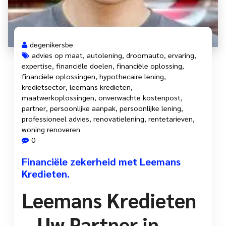
degenikersbe
advies op maat
,
autolening
,
droomauto
,
ervaring
,
expertise
,
financiële doelen
,
financiële oplossing
,
financiële oplossingen
,
hypothecaire lening
,
kredietsector
,
leemans kredieten
,
maatwerkoplossingen
,
onverwachte kostenpost
,
partner
,
persoonlijke aanpak
,
persoonlijke lening
,
professioneel advies
,
renovatielening
,
rentetarieven
,
woning renoveren
0
Financiële zekerheid met Leemans
Kredieten.
Leemans Kredieten
– Uw Partner in