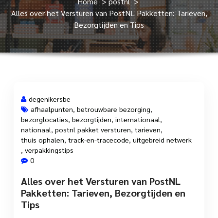
Home
>
postnl
>
Alles over het Versturen van PostNL Pakketten: Tarieven,
Bezorgtijden en Tips
degenikersbe
afhaalpunten
,
betrouwbare bezorging
,
bezorglocaties
,
bezorgtijden
,
internationaal
,
27 jul, 2025
nationaal
,
postnl pakket versturen
,
tarieven
,
thuis ophalen
,
track-en-tracecode
,
uitgebreid netwerk
,
verpakkingstips
0
Alles over het Versturen van PostNL
Pakketten: Tarieven, Bezorgtijden en
Tips