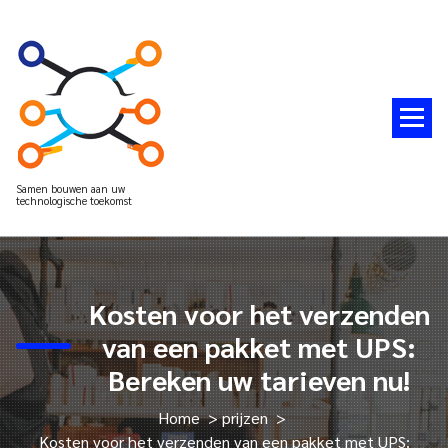
Spring
naar
de
inhoud
Samen bouwen aan uw
technologische toekomst
Kosten voor het verzenden
van een pakket met UPS:
Bereken uw tarieven nu!
Home
>
prijzen
>
Kosten voor het verzenden van een pakket met UPS: