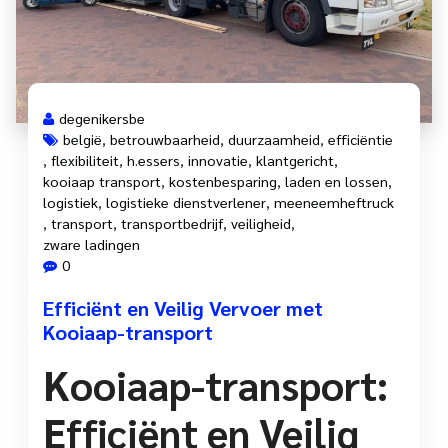
degenikersbe
belgië
,
betrouwbaarheid
,
duurzaamheid
,
efficiëntie
,
flexibiliteit
,
h.essers
,
innovatie
,
klantgericht
,
kooiaap transport
,
kostenbesparing
,
laden en lossen
,
logistiek
,
logistieke dienstverlener
,
meeneemheftruck
,
transport
,
transportbedrijf
,
veiligheid
,
zware ladingen
0
Efficiënt en Veilig Vervoer met
Kooiaap-transport
Kooiaap-transport:
Efficiënt en Veilig