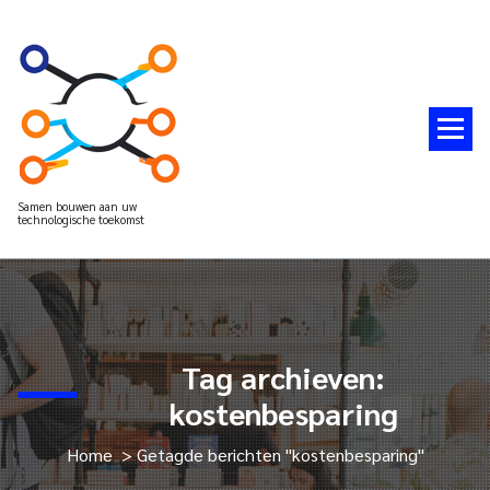
Spring
naar
de
inhoud
Samen bouwen aan uw
technologische toekomst
Tag archieven:
kostenbesparing
Home
>
Getagde berichten "kostenbesparing"