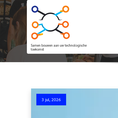
Spring
naar
de
inhoud
Tag archieven: lang
Samen bouwen aan uw technologische
toekomst
3 jul, 2026