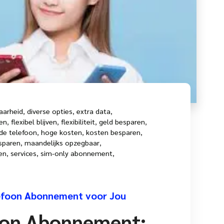
aarheid
,
diverse opties
,
extra data
,
den
,
flexibel blijven
,
flexibiliteit
,
geld besparen
,
de telefoon
,
hoge kosten
,
kosten besparen
,
sparen
,
maandelijks opzegbaar
,
en
,
services
,
sim-only abonnement
,
efoon Abonnement voor Jou
oon Abonnement: