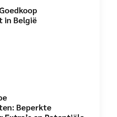
 Goedkoop
in België
pe
en: Beperkte
 Extra’s en Potentiële