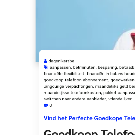
degenikersbe
aanpassen
,
belminuten
,
besparing
,
betaalb
financiële flexibiliteit
,
financiën in balans hou
goedkoop telefoon abonnement
,
goedwerken
langdurige verplichtingen
,
maandelijks geld be
maandelijkse telefoonkosten
,
pakket aanpass
switchen naar andere aanbieder
,
vriendelijker
0
Vind het Perfecte Goedkope Tel
Goedkoop Telef