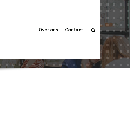
Over ons
Contact
>
Getagde berichten "langdurige verplichtingen"