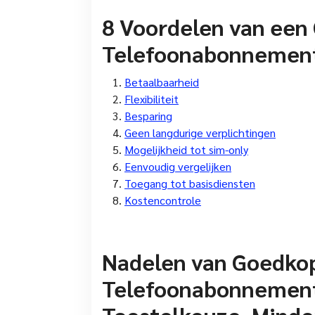
8 Voordelen van een
Telefoonabonnement 
Betaalbaarheid
Flexibiliteit
Besparing
Geen langdurige verplichtingen
Mogelijkheid tot sim-only
Eenvoudig vergelijken
Toegang tot basisdiensten
Kostencontrole
Nadelen van Goedko
Telefoonabonnement
Toestelkeuze, Minder