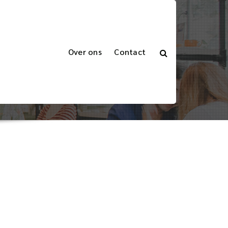
Over ons
Contact
cte nachtrust
te: Ultiem comfort voor een perfecte nachtrust