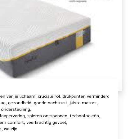
en van je lichaam
,
cruciale rol
,
drukpunten verminderd
aag
,
gezondheid
,
goede nachtrust
,
juiste matras
,
,
ondersteuning
,
laapervaring
,
spieren ontspannen
,
technologieën
,
iem comfort
,
veerkrachtig gevoel
,
e
,
welzijn