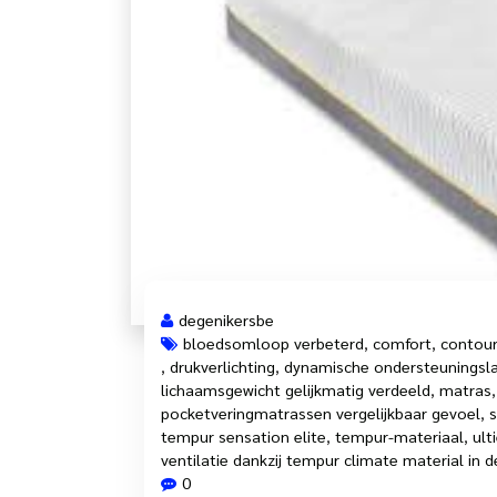
degenikersbe
bloedsomloop verbeterd
,
comfort
,
contour
,
drukverlichting
,
dynamische ondersteuningsl
lichaamsgewicht gelijkmatig verdeeld
,
matras
pocketveringmatrassen vergelijkbaar gevoel
,
s
tempur sensation elite
,
tempur-materiaal
,
ult
ventilatie dankzij tempur climate material in d
0