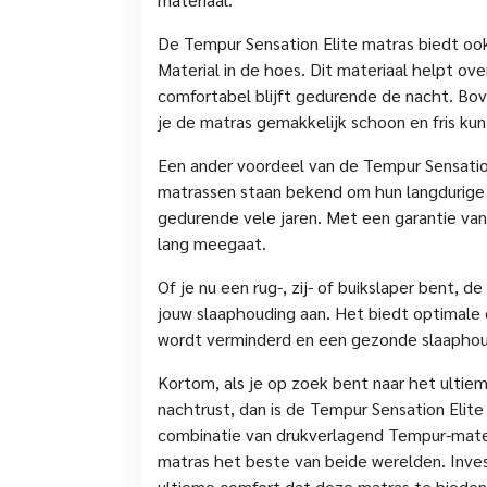
De Tempur Sensation Elite matras biedt ook
Material in de hoes. Dit materiaal helpt ov
comfortabel blijft gedurende de nacht. Bo
je de matras gemakkelijk schoon en fris ku
Een ander voordeel van de Tempur Sensatio
matrassen staan bekend om hun langdurige 
gedurende vele jaren. Met een garantie van 
lang meegaat.
Of je nu een rug-, zij- of buikslaper bent, 
jouw slaaphouding aan. Het biedt optimale 
wordt verminderd en een gezonde slaaphou
Kortom, als je op zoek bent naar het ulti
nachtrust, dan is de Tempur Sensation Elit
combinatie van drukverlagend Tempur-mate
matras het beste van beide werelden. Invest
ultieme comfort dat deze matras te bieden