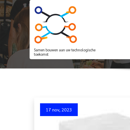
Spring
naar
de
inhoud
Tempur Sensation El
Samen bouwen aan uw technologische
toekomst
17 nov, 2023