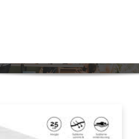
ite: Ultiem comfort voor een perfe
Home
>
tempur
>
Tempur Sensation Eli