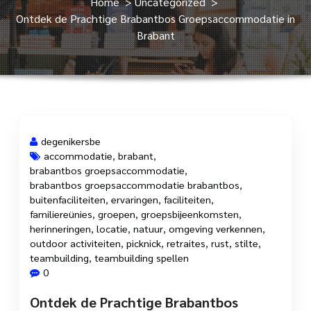
Home
>
Uncategorized
>
Ontdek de Prachtige Brabantbos Groepsaccommodatie in
Brabant
degenikersbe
accommodatie
,
brabant
,
brabantbos groepsaccommodatie
,
17 apr, 2025
brabantbos groepsaccommodatie brabantbos
,
buitenfaciliteiten
,
ervaringen
,
faciliteiten
,
familiereünies
,
groepen
,
groepsbijeenkomsten
,
herinneringen
,
locatie
,
natuur
,
omgeving verkennen
,
outdoor activiteiten
,
picknick
,
retraites
,
rust
,
stilte
,
teambuilding
,
teambuilding spellen
0
Ontdek de Prachtige Brabantbos