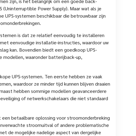
men zijn, is het belangrijk om een goede back-
 (Uninterruptible Power Supply). Maar wat als je
ope UPS-systemen beschikbaar die betrouwbaar zijn
roomonderbrekingen.
emen is dat ze relatief eenvoudig te installeren
et eenvoudige installatie-instructies, waardoor uw
 slag kan. Bovendien biedt een goedkoop UPS-
e modellen, waaronder batterijback-up,
edkope UPS-systemen. Ten eerste hebben ze vaak
emen, waardoor ze minder tijd kunnen blijven draaien
aarnaast hebben sommige modellen geavanceerdere
eveiliging of netwerkschakelaars die niet standaard
 een betaalbare oplossing voor stroomonderbreking
onverwachte stroomuitval of andere problematische
met de mogelijke nadelige aspect van dergelijke