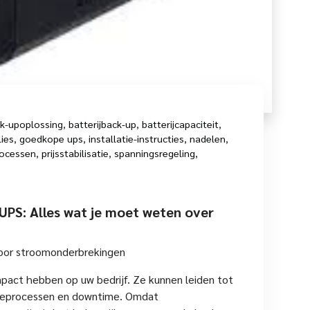
k-upoplossing
,
batterijback-up
,
batterijcapaciteit
,
ies
,
goedkope ups
,
installatie-instructies
,
nadelen
,
rocessen
,
prijsstabilisatie
,
spanningsregeling
,
PS: Alles wat je moet weten over
oor stroomonderbrekingen
act hebben op uw bedrijf. Ze kunnen leiden tot
tieprocessen en downtime. Omdat