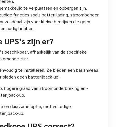
menten.
gemakkelijk te verplaatsen en opbergen zijn.
dige functies zoals batterijlading, stroombeheer
 ze ideaal zijn voor kleine bedrijven die geen
gen nodig hebben.
 UPS’s zijn er?
s beschikbaar, afhankelijk van de specifieke
rkomende zijn:
nvoudig te installeren. Ze bieden een basisniveau
r bieden geen batterijback-up.
ets hogere graad van stroomonderbreking en -
terijback-up.
ge en duurzame optie, met volledige
terijback-up.
oedkope UPS correct?