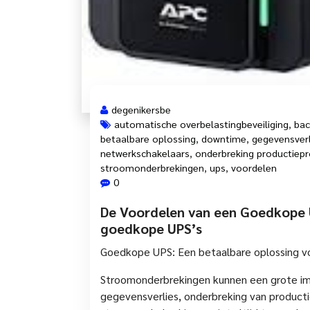
degenikersbe
automatische overbelastingbeveiliging
,
bac
betaalbare oplossing
,
downtime
,
gegevensverl
netwerkschakelaars
,
onderbreking productiep
stroomonderbrekingen
,
ups
,
voordelen
0
De Voordelen van een Goedkope U
goedkope UPS’s
Goedkope UPS: Een betaalbare oplossing v
Stroomonderbrekingen kunnen een grote imp
gegevensverlies, onderbreking van produc