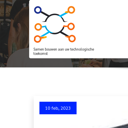
Spring
naar
de
inhoud
De Voordelen van ee
UPS’s
Samen bouwen aan uw technologische
toekomst
10 feb, 2023