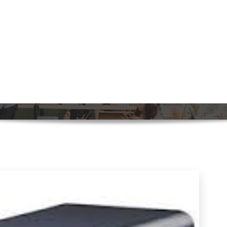
n Goedkope UPS: Alles wat je moet
Home
>
Uncategorized
>
De Voordelen van een Goedkope UPS: