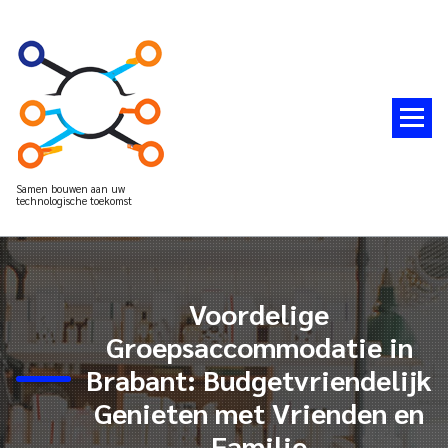
Spring
naar
de
inhoud
Samen bouwen aan uw
technologische toekomst
Voordelige
Groepsaccommodatie in
Brabant: Budgetvriendelijk
Genieten met Vrienden en
Familie