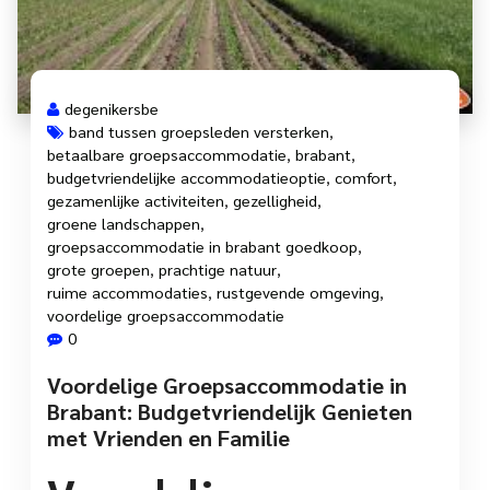
degenikersbe
band tussen groepsleden versterken
,
betaalbare groepsaccommodatie
,
brabant
,
budgetvriendelijke accommodatieoptie
,
comfort
,
gezamenlijke activiteiten
,
gezelligheid
,
groene landschappen
,
groepsaccommodatie in brabant goedkoop
,
grote groepen
,
prachtige natuur
,
ruime accommodaties
,
rustgevende omgeving
,
voordelige groepsaccommodatie
0
Voordelige Groepsaccommodatie in
Brabant: Budgetvriendelijk Genieten
met Vrienden en Familie