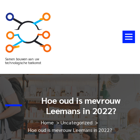
Spring
naar
de
inhoud
Samen bouwen aan uw
technologische toekomst
Hoe oud is mevrouw
Leemans in 2022?
Home
>
Uncategorized
>
Hoe oud is mevrouw Leemans in 2022?