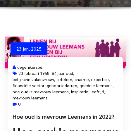
23 jan, 2025
degenikersbe
23 februari 1958
,
64 jaar oud
,
belgische zakenvrouw
,
cetelem
,
charme
,
expertise
,
financiële sector
,
geboortedatum
,
goedele leemans
,
hoe oud is mevrouw leemans
,
inspiratie
,
leeftijd
,
mevrouw leemans
0
Hoe oud is mevrouw Leemans in 2022?