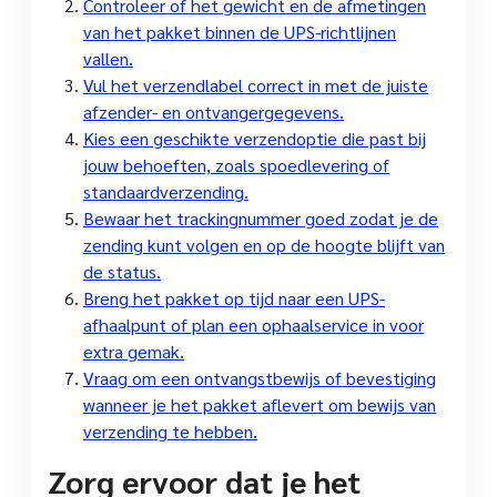
Controleer of het gewicht en de afmetingen
van het pakket binnen de UPS-richtlijnen
vallen.
Vul het verzendlabel correct in met de juiste
afzender- en ontvangergegevens.
Kies een geschikte verzendoptie die past bij
jouw behoeften, zoals spoedlevering of
standaardverzending.
Bewaar het trackingnummer goed zodat je de
zending kunt volgen en op de hoogte blijft van
de status.
Breng het pakket op tijd naar een UPS-
afhaalpunt of plan een ophaalservice in voor
extra gemak.
Vraag om een ontvangstbewijs of bevestiging
wanneer je het pakket aflevert om bewijs van
verzending te hebben.
Zorg ervoor dat je het