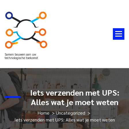
Spring
naar
de
inhoud
Samen bouwen aan uw
technologische toekomst
Iets verzenden met UPS:
Alles wat je moet weten
Home
>
Uncategorized
>
Iets verzenden met UPS: Alles wat je moet weten