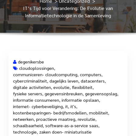
Home
>
Uncategorized
>
IT’s Tijd voor Verandering: De Evolutie van
Informatietechnologie in de Samenleving
degenikersbe
cloudoplossingen
,
communiceren- cloudcomputing
,
computers
,
14 sep, 2023
cybercriminaliteit
,
dagelijks leven
,
datacenters
,
digitale activiteiten
,
evolutie
,
flexibiliteit
,
fysieke servers
,
gegevensinbreuken
,
gegevensopslag
,
informatie consumeren
,
informatie opslaan
,
internet- cyberbeveiliging
,
it
,
it's
,
kostenbesparingen- bedrijfsmodellen
,
mobiliteit
,
netwerken
,
proactieve maatreg
,
revolutie
,
schaalbaarheid
,
software-as-a-service saas
,
technologie
,
zaken doen- miniaturisatie