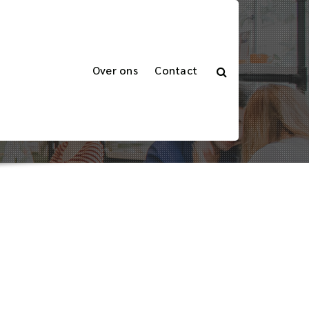
Over ons
Contact
derlandse Taal
is van het Woord ‘Kooi’ in de Nederlandse Taal