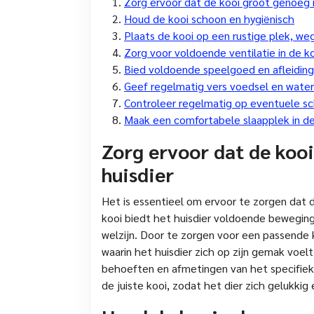
Zorg ervoor dat de kooi groot genoeg i
Houd de kooi schoon en hygiënisch
Plaats de kooi op een rustige plek, weg
Zorg voor voldoende ventilatie in de k
Bied voldoende speelgoed en afleiding 
Geef regelmatig vers voedsel en water 
Controleer regelmatig op eventuele sc
Maak een comfortabele slaapplek in de
Zorg ervoor dat de kooi
huisdier
Het is essentieel om ervoor te zorgen dat d
kooi biedt het huisdier voldoende bewegings
welzijn. Door te zorgen voor een passende 
waarin het huisdier zich op zijn gemak voelt
behoeften en afmetingen van het specifieke
de juiste kooi, zodat het dier zich gelukki