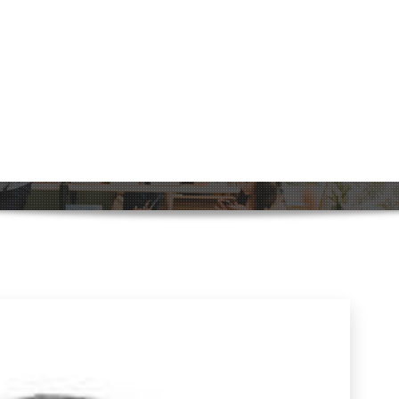
kenis van het Woord ‘Kooi’ in de Ne
Home
>
Uncategorized
>
De Veelzijdige Beteken