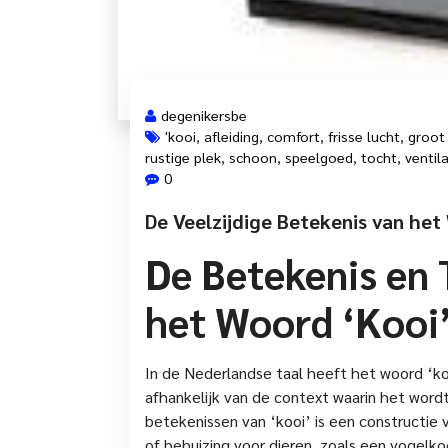
degenikersbe
'kooi
,
afleiding
,
comfort
,
frisse lucht
,
groot
rustige plek
,
schoon
,
speelgoed
,
tocht
,
ventila
0
De Veelzijdige Betekenis van het
De Betekenis en
het Woord ‘Kooi
In de Nederlandse taal heeft het woord ‘ko
afhankelijk van de context waarin het wor
betekenissen van ‘kooi’ is een constructie 
of behuizing voor dieren, zoals een vogelko