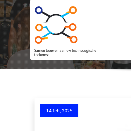
Spring
naar
de
inhoud
De Veelzijdige Bete
Samen bouwen aan uw technologische
toekomst
14 feb, 2025