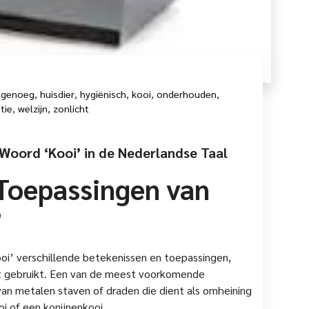
 genoeg
,
huisdier
,
hygiënisch
,
kooi
,
onderhouden
,
tie
,
welzijn
,
zonlicht
 Woord ‘Kooi’ in de Nederlandse Taal
 Toepassingen van
’
oi’ verschillende betekenissen en toepassingen,
dt gebruikt. Een van de meest voorkomende
van metalen staven of draden die dient als omheining
oi of een konijnenkooi.