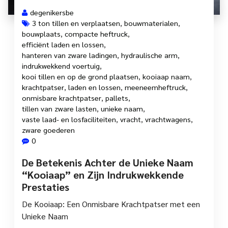
degenikersbe
3 ton tillen en verplaatsen
,
bouwmaterialen
,
bouwplaats
,
compacte heftruck
,
efficiënt laden en lossen
,
hanteren van zware ladingen
,
hydraulische arm
,
indrukwekkend voertuig
,
kooi tillen en op de grond plaatsen
,
kooiaap naam
,
krachtpatser
,
laden en lossen
,
meeneemheftruck
,
onmisbare krachtpatser
,
pallets
,
tillen van zware lasten
,
unieke naam
,
vaste laad- en losfaciliteiten
,
vracht
,
vrachtwagens
,
zware goederen
0
De Betekenis Achter de Unieke Naam
“Kooiaap” en Zijn Indrukwekkende
Prestaties
De Kooiaap: Een Onmisbare Krachtpatser met een
Unieke Naam