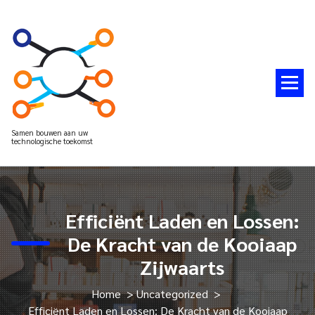
Spring
naar
de
inhoud
Samen bouwen aan uw
technologische toekomst
Efficiënt Laden en Lossen:
De Kracht van de Kooiaap
Zijwaarts
Home
>
Uncategorized
>
Efficiënt Laden en Lossen: De Kracht van de Kooiaap