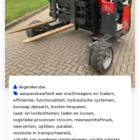
degenikersbe
aanpassbaarheid aan vrachtwagens en trailers
,
efficiëntie
,
functionaliteit
,
hydraulische systemen
,
kooiaap zijwaarts
,
kosten besparen
,
laad- en losfaciliteiten
,
laden en lossen
,
logistieke processen stroom
,
meeneemheftruck
,
neerzetten
,
optillen
,
parallel
,
revolutie in transportwereld
,
schade aan goederen minimaliseren
,
smalle ruimtes
,