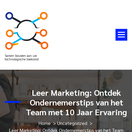
Spring
naar
de
inhoud
Samen bouwen aan uw
technologische toekomst
Leer Marketing: Ontdek
Ondernemerstips van het
Team met 10 Jaar Ervaring
Home
>
Uncategorized
>
Leer Marketing: Ontdek Ondernemerstips van het Team