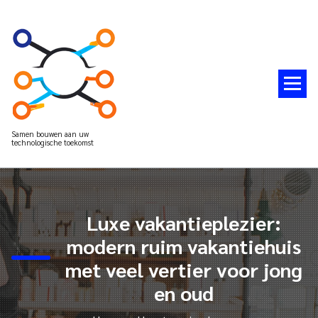
Spring
naar
de
inhoud
Samen bouwen aan uw
technologische toekomst
Luxe vakantieplezier:
modern ruim vakantiehuis
met veel vertier voor jong
en oud