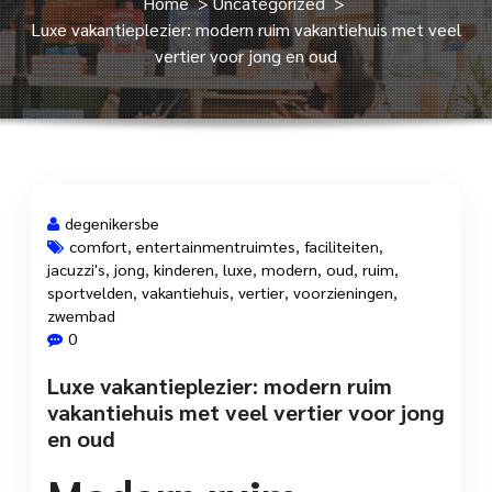
Home
>
Uncategorized
>
Luxe vakantieplezier: modern ruim vakantiehuis met veel
vertier voor jong en oud
degenikersbe
comfort
,
entertainmentruimtes
,
faciliteiten
,
jacuzzi's
,
jong
,
kinderen
,
luxe
,
modern
,
oud
,
ruim
,
30 jun, 2025
sportvelden
,
vakantiehuis
,
vertier
,
voorzieningen
,
zwembad
0
Luxe vakantieplezier: modern ruim
vakantiehuis met veel vertier voor jong
en oud