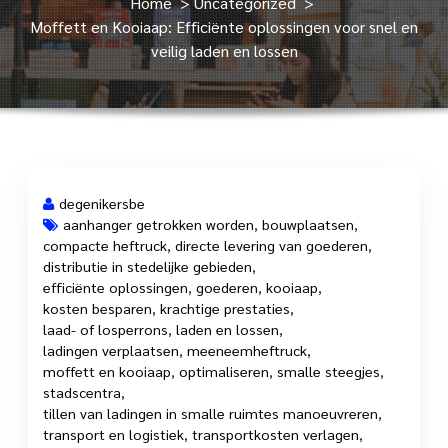
Home
>
Uncategorized
>
Moffett en Kooiaap: Efficiënte oplossingen voor snel en
veilig laden en lossen
degenikersbe
aanhanger getrokken worden
,
bouwplaatsen
,
compacte heftruck
,
directe levering van goederen
,
12 jul, 2023
distributie in stedelijke gebieden
,
efficiënte oplossingen
,
goederen
,
kooiaap
,
kosten besparen
,
krachtige prestaties
,
laad- of losperrons
,
laden en lossen
,
ladingen verplaatsen
,
meeneemheftruck
,
moffett en kooiaap
,
optimaliseren
,
smalle steegjes
,
stadscentra
,
tillen van ladingen in smalle ruimtes manoeuvreren
,
transport en logistiek
,
transportkosten verlagen
,