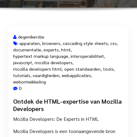
degenikersbe
apparaten
,
browsers
,
cascading style sheets
,
css
,
documentatie
,
experts
,
html
,
7 jul, 2025
hypertext markup language
,
interoperabiliteit
,
javascript
,
mozilla developers
,
mozilla developers html
,
open standaarden
,
tools
,
tutorials
,
vaardigheden
,
webapplicaties
,
webontwikkeling
0
Ontdek de HTML-expertise van Mozilla
Developers
Mozilla Developers: De Experts in HTML
Mozilla Developers is een toonaangevende bron