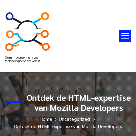
Spring
naar
de
inhoud
Samen bouwen aan uw
technologische toekomst
Ontdek de HTML-expertise
van Mozilla Developers
Home
>
Uncategorized
>
Ontdek de HTML-expertise van Mozilla Developers