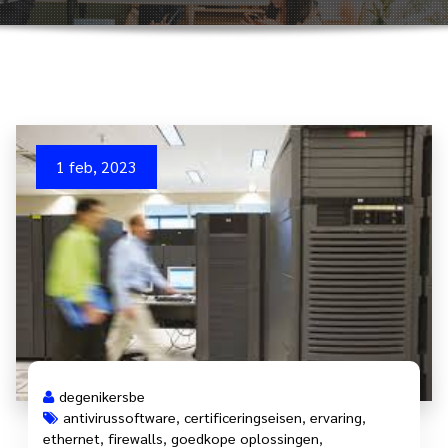
1 feb, 2023
degenikersbe
antivirussoftware
,
certificeringseisen
,
ervaring
,
ethernet
,
firewalls
,
goedkope oplossingen
,