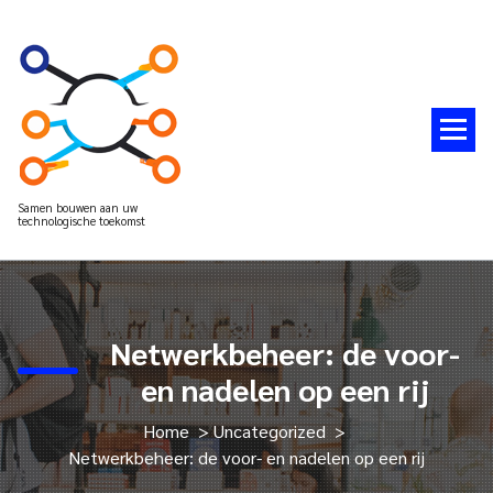
Spring
naar
de
inhoud
Samen bouwen aan uw
technologische toekomst
Netwerkbeheer: de voor-
en nadelen op een rij
Home
>
Uncategorized
>
Netwerkbeheer: de voor- en nadelen op een rij