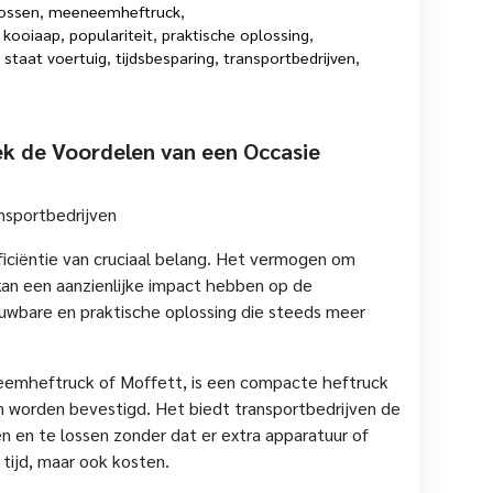
lossen
,
meeneemheftruck
,
 kooiaap
,
populariteit
,
praktische oplossing
,
 staat voertuig
,
tijdsbesparing
,
transportbedrijven
,
ek de Voordelen van een Occasie
nsportbedrijven
fficiëntie van cruciaal belang. Het vermogen om
, kan een aanzienlijke impact hebben op de
ouwbare en praktische oplossing die steeds meer
eemheftruck of Moffett, is een compacte heftruck
n worden bevestigd. Het biedt transportbedrijven de
n en te lossen zonder dat er extra apparatuur of
 tijd, maar ook kosten.