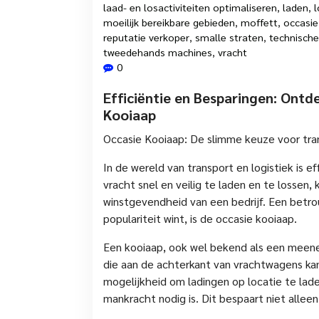
laad- en losactiviteiten optimaliseren
,
laden
,
moeilijk bereikbare gebieden
,
moffett
,
occasie
reputatie verkoper
,
smalle straten
,
technische
tweedehands machines
,
vracht
0
Efficiëntie en Besparingen: Ontd
Kooiaap
Occasie Kooiaap: De slimme keuze voor tra
In de wereld van transport en logistiek is e
vracht snel en veilig te laden en te lossen
winstgevendheid van een bedrijf. Een betr
populariteit wint, is de occasie kooiaap.
Een kooiaap, ook wel bekend als een meen
die aan de achterkant van vrachtwagens ka
mogelijkheid om ladingen op locatie te lade
mankracht nodig is. Dit bespaart niet alleen