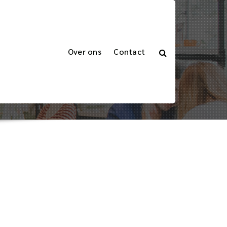
Over ons
Contact
en Occasie Kooiaap
n: Ontdek de Voordelen van een Occasie Kooiaap