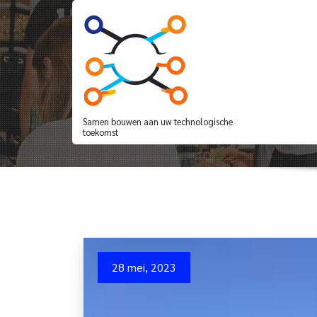
Spring
naar
de
inhoud
Efficiëntie en Besp
Samen bouwen aan uw technologische
toekomst
28 mei, 2023