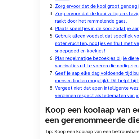
Zorg ervoor dat de kooi groot genoeg i
Zorg ervoor dat de kooi veilig en stev
raakt door het rammelende gaas.
Plaats speeltjes in de kooi zodat je aa
Gebruik alleen voedsel dat specifiek v
notenvruchten, nootjes en fruit met ve
snoepgoed en koekjes!
Plan regelmatige bezoekjes bij je diere
vaccinaties uit te voeren die nodig zi
Geef je aap elke dag voldoende tijd bu
mensen (indien mogelijk). Dit helpt bij h
Vergeet niet dat apen intelligente wez
verdienen respect als ledematen van j
Koop een kooiaap van e
een gerenommeerde dier
Tip: Koop een kooiaap van een betrouwbar