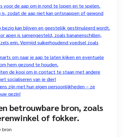
s voor de aap om in rond te lopen en te spelen.
ig is, zodat de aap niet kan ontsnappen of gewond
p bezig kan blijven en geestelijk gestimuleerd wordt.
oor apen is samengesteld, zoals bananenschillen,
zels erin. Vermijd suikerhoudend voedsel zoals
narts om naar je aap te laten kijken en eventuele
jn om hem gezond te houden.
iten de kooi om in contact te staan ​​met andere
et socialiseren van je dier!
ens zijn met hun eigen persoonlijkheden – ze
ouw gezin!
en betrouwbare bron, zoals
enwinkel of fokker.
e bron