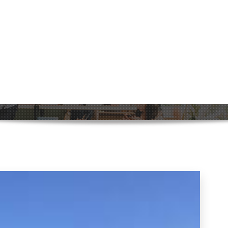
aringen: Ontdek de Voordelen van e
Home
>
Uncategorized
>
Efficiëntie en Besparinge