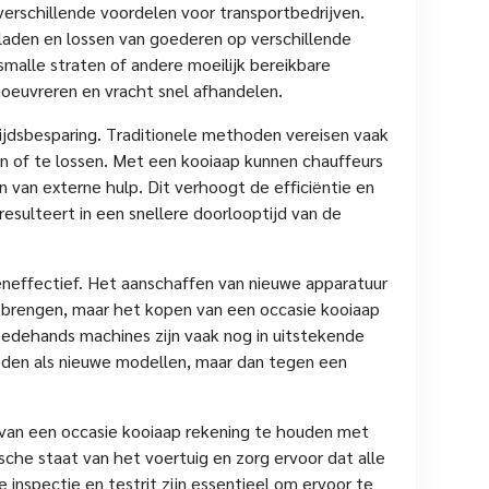
verschillende voordelen voor transportbedrijven.
et laden en lossen van goederen op verschillende
malle straten of andere moeilijk bereikbare
oeuvreren en vracht snel afhandelen.
ijdsbesparing. Traditionele methoden vereisen vaak
n of te lossen. Met een kooiaap kunnen chauffeurs
n van externe hulp. Dit verhoogt de efficiëntie en
resulteert in een snellere doorlooptijd van de
eneffectief. Het aanschaffen van nieuwe apparatuur
eebrengen, maar het kopen van een occasie kooiaap
edehands machines zijn vaak nog in uitstekende
ieden als nieuwe modellen, maar dan tegen een
f van een occasie kooiaap rekening te houden met
ische staat van het voertuig en zorg ervoor dat alle
inspectie en testrit zijn essentieel om ervoor te