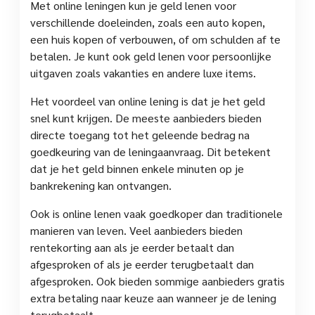
Met online leningen kun je geld lenen voor
verschillende doeleinden, zoals een auto kopen,
een huis kopen of verbouwen, of om schulden af te
betalen. Je kunt ook geld lenen voor persoonlijke
uitgaven zoals vakanties en andere luxe items.
Het voordeel van online lening is dat je het geld
snel kunt krijgen. De meeste aanbieders bieden
directe toegang tot het geleende bedrag na
goedkeuring van de leningaanvraag. Dit betekent
dat je het geld binnen enkele minuten op je
bankrekening kan ontvangen.
Ook is online lenen vaak goedkoper dan traditionele
manieren van leven. Veel aanbieders bieden
rentekorting aan als je eerder betaalt dan
afgesproken of als je eerder terugbetaalt dan
afgesproken. Ook bieden sommige aanbieders gratis
extra betaling naar keuze aan wanneer je de lening
terugbetaalt.