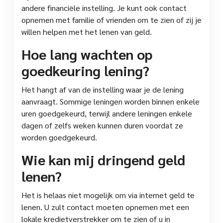
andere financiële instelling. Je kunt ook contact
opnemen met familie of vrienden om te zien of zij je
willen helpen met het lenen van geld.
Hoe lang wachten op
goedkeuring lening?
Het hangt af van de instelling waar je de lening
aanvraagt. Sommige leningen worden binnen enkele
uren goedgekeurd, terwijl andere leningen enkele
dagen of zelfs weken kunnen duren voordat ze
worden goedgekeurd.
Wie kan mij dringend geld
lenen?
Het is helaas niet mogelijk om via internet geld te
lenen. U zult contact moeten opnemen met een
lokale kredietverstrekker om te zien of u in