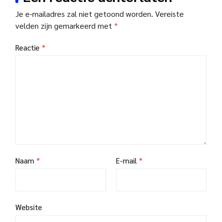
Je e-mailadres zal niet getoond worden.
Vereiste
velden zijn gemarkeerd met
*
Reactie
*
Naam
*
E-mail
*
Website