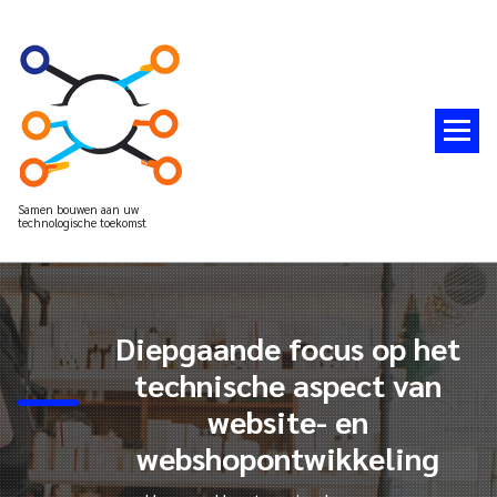
Spring
naar
de
inhoud
Samen bouwen aan uw
technologische toekomst
Diepgaande focus op het
technische aspect van
website- en
webshopontwikkeling