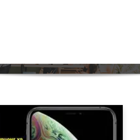
 Smartphone: Een Essentieel Hulpmi
Home
>
Uncategorized
>
De Betekenis van de Smartphone: Ee