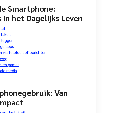
de Smartphone:
in het Dagelijks Leven
ail
 taken
 leggen
ige apps
jn via telefoon of berichten
rweg
’s en games
iale media
phonegebruik: Van
-impact
 productiviteit.