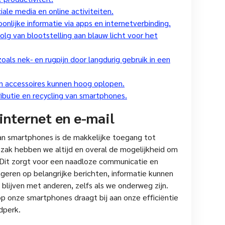
ale media en online activiteiten.
oonlijke informatie via apps en internetverbinding.
olg van blootstelling aan blauw licht voor het
als nek- en rugpijn door langdurig gebruik in een
 accessoires kunnen hoog oplopen.
ributie en recycling van smartphones.
internet en e-mail
an smartphones is de makkelijke toegang tot
 zak hebben we altijd en overal de mogelijkheid om
 Dit zorgt voor een naadloze communicatie en
geren op belangrijke berichten, informatie kunnen
lijven met anderen, zelfs als we onderweg zijn.
p onze smartphones draagt bij aan onze efficiëntie
jdperk.