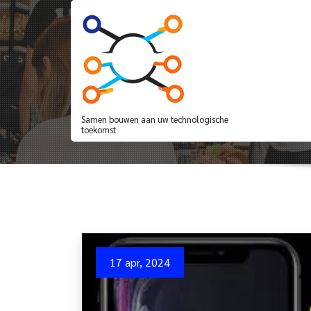
Spring
naar
de
inhoud
De Betekenis van de
Leven
Samen bouwen aan uw technologische
toekomst
17 apr, 2024