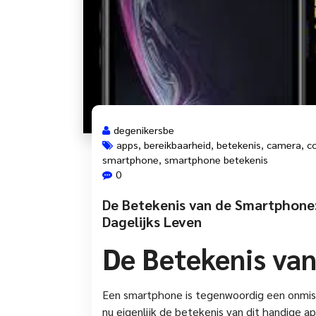
degenikersbe
apps
,
bereikbaarheid
,
betekenis
,
camera
,
c
smartphone
,
smartphone betekenis
0
De Betekenis van de Smartphone:
Dagelijks Leven
De Betekenis va
Een smartphone is tegenwoordig een onmisb
nu eigenlijk de betekenis van dit handige a