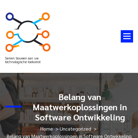
Spring
naar
de
inhoud
Samen bouwen aan uw
technologische toekomst
Belang van
Maatwerkoplossingen in
Software Ontwikkeling
Home
>
Uncategorized
>
Belang van Maatwerkoplossingen in Software Ontwikkeling