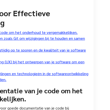
voor Effectieve
ng
code om het onderhoud te vergemakkelijken.
 zoals Git om wijzigingen bij te houden en samen
ijdig op te sporen en de kwaliteit van je software
ng (UX) bij het ontwerpen van je software om een
elingen en technologieën in de softwareontwikkeling
den.
ntatie van je code om het
elijken.
voor goede documentatie van je code bij