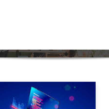
ingen bij Softwareontwikkeling: M
Home
>
Uncategorized
>
Belangrijke Overwegingen bij Softwar