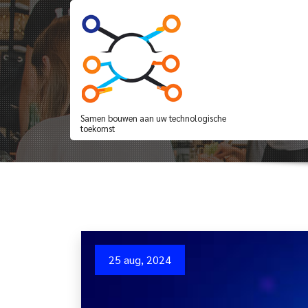
Spring
naar
de
inhoud
Belangrijke Overweg
Succes
Samen bouwen aan uw technologische
toekomst
25 aug, 2024