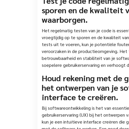
Test je code regelmatig
sporen en de kwaliteit 
waarborgen.
Het regelmatig testen van je code is essen
vroegtijdig op te sporen en de kwaliteit v
tests uit te voeren, kun je potentiële fout
veroorzaken in de productieomgeving. Het 
betrouwbaarheid en stabiliteit van je softw
soepelere gebruikerservaring en verhoogt d
Houd rekening met de ge
het ontwerpen van je so
interface te creëren.
Bij softwareontwikkeling is het van essent
gebruikerservaring (UX) bij het ontwerpen 
kun je een intuïtieve interface creëren die g
met de software te werken. Een goed door