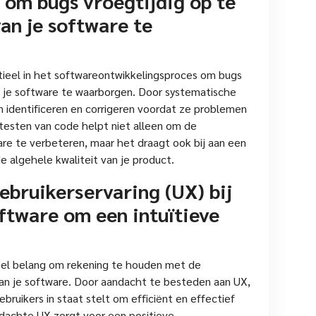
 om bugs vroegtijdig op te
van je software te
tieel in het softwareontwikkelingsproces om bugs
an je software te waarborgen. Door systematische
en identificeren en corrigeren voordat ze problemen
testen van code helpt niet alleen om de
are te verbeteren, maar het draagt ook bij aan een
e algehele kwaliteit van je product.
bruikerservaring (UX) bij
ftware om een intuïtieve
ieel belang om rekening te houden met de
van je software. Door aandacht te besteden aan UX,
ebruikers in staat stelt om efficiënt en effectief
dachte UX zorgt voor een positieve