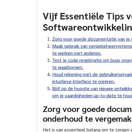
Vijf Essentiële Tips 
Softwareontwikkeli
Zorg voor goede documentatie van je 
Maak gebruik van versiebeheersystemen
te werken met anderen.
Test je code regelmatig om bugs vroegt
te waarborgen.
Houd rekening met de gebruikerservari
intuïtieve interface te creëren.
Blijf op de hoogte van nieuwe ontwikk
om je vaardigheden up-to-date te hou
Zorg voor goede docume
onderhoud te vergemakk
Het is van essentieel belang om te zorgen 