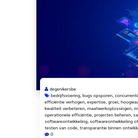
degenikersbe
bedrijfsvoering
,
bugs opsporen
,
concurrenti
efficiëntie verhogen
,
expertise
,
groei
,
hoogwaa
kwaliteit verbeteren
,
maatwerkoplossingen
,
m
operationele efficiëntie
,
projecten beheren
,
s
softwareontwikkeling
,
softwareontwikkeling of
testen van code
,
transparantie binnen ontwik
0