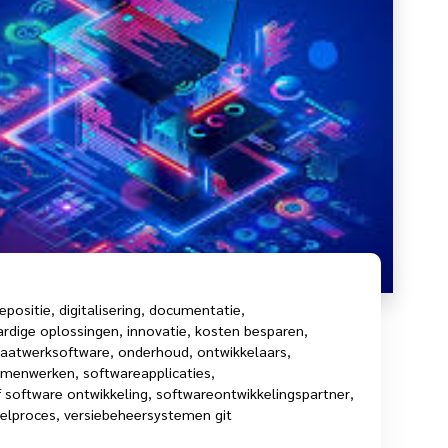
epositie
,
digitalisering
,
documentatie
,
rdige oplossingen
,
innovatie
,
kosten besparen
,
aatwerksoftware
,
onderhoud
,
ontwikkelaars
,
amenwerken
,
softwareapplicaties
,
 software ontwikkeling
,
softwareontwikkelingspartner
,
kelproces
,
versiebeheersystemen git