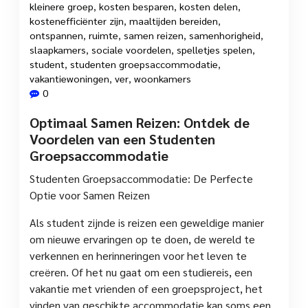
kleinere groep
,
kosten besparen
,
kosten delen
,
kostenefficiënter zijn
,
maaltijden bereiden
,
ontspannen
,
ruimte
,
samen reizen
,
samenhorigheid
,
slaapkamers
,
sociale voordelen
,
spelletjes spelen
,
student
,
studenten groepsaccommodatie
,
vakantiewoningen
,
ver
,
woonkamers
0
Optimaal Samen Reizen: Ontdek de
Voordelen van een Studenten
Groepsaccommodatie
Studenten Groepsaccommodatie: De Perfecte
Optie voor Samen Reizen
Als student zijnde is reizen een geweldige manier
om nieuwe ervaringen op te doen, de wereld te
verkennen en herinneringen voor het leven te
creëren. Of het nu gaat om een studiereis, een
vakantie met vrienden of een groepsproject, het
vinden van geschikte accommodatie kan soms een