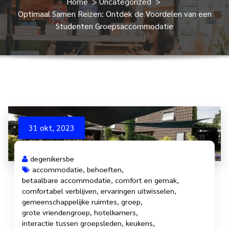
Home
>
Uncategorized
>
Optimaal Samen Reizen: Ontdek de Voordelen van een
Studenten Groepsaccommodatie
31 okt, 2023
degenikersbe
accommodatie
,
behoeften
,
betaalbare accommodatie
,
comfort en gemak
,
comfortabel verblijven
,
ervaringen uitwisselen
,
gemeenschappelijke ruimtes
,
groep
,
grote vriendengroep
,
hotelkamers
,
interactie tussen groepsleden
,
keukens
,