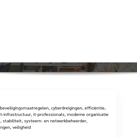
 de Systeem- en Netwerkbeheerder 
Home
>
Uncategorized
>
De Cruciale Rol van de Systeem
beveiligingsmaatregelen
,
cyberdreigingen
,
efficiëntie
,
it-infrastructuur
,
it-professionals
,
moderne organisatie
e
,
stabiliteit
,
systeem- en netwerkbeheerder
,
ingen
,
veiligheid