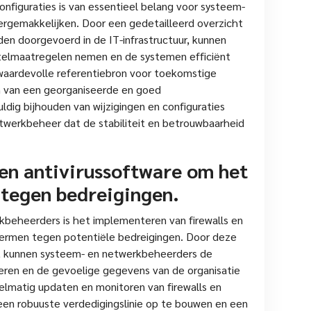
onfiguraties is van essentieel belang voor systeem-
rgemakkelijken. Door een gedetailleerd overzicht
den doorgevoerd in de IT-infrastructuur, kunnen
telmaatregelen nemen en de systemen efficiënt
waardevolle referentiebron voor toekomstige
n van een georganiseerde en goed
ig bijhouden van wijzigingen en configuraties
etwerkbeheer dat de stabiliteit en betrouwbaarheid
 en antivirussoftware om het
tegen bedreigingen.
kbeheerders is het implementeren van firewalls en
hermen tegen potentiële bedreigingen. Door deze
, kunnen systeem- en netwerkbeheerders de
ren en de gevoelige gegevens van de organisatie
lmatig updaten en monitoren van firewalls en
 een robuuste verdedigingslinie op te bouwen en een