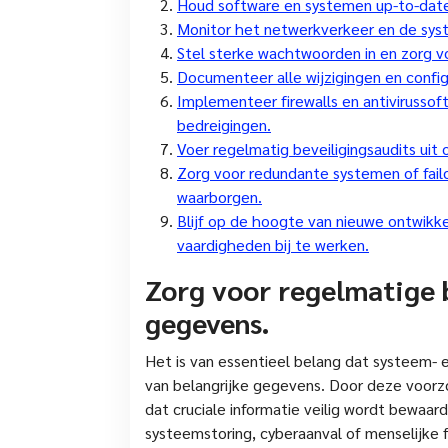
Houd software en systemen up-to-date
Monitor het netwerkverkeer en de sys
Stel sterke wachtwoorden in en zorg v
Documenteer alle wijzigingen en confi
Implementeer firewalls en antiviruss
bedreigingen.
Voer regelmatig beveiligingsaudits ui
Zorg voor redundante systemen of fai
waarborgen.
Blijf op de hoogte van nieuwe ontwikk
vaardigheden bij te werken.
Zorg voor regelmatige 
gegevens.
Het is van essentieel belang dat systeem-
van belangrijke gegevens. Door deze voor
dat cruciale informatie veilig wordt bewaar
systeemstoring, cyberaanval of menselijke 