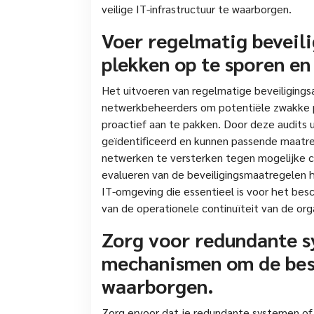
veilige IT-infrastructuur te waarborgen.
Voer regelmatig beveil
plekken op te sporen en
Het uitvoeren van regelmatige beveiligingsa
netwerkbeheerders om potentiële zwakke pl
proactief aan te pakken. Door deze audits u
geïdentificeerd en kunnen passende maat
netwerken te versterken tegen mogelijke c
evalueren van de beveiligingsmaatregelen h
IT-omgeving die essentieel is voor het be
van de operationele continuïteit van de orga
Zorg voor redundante s
mechanismen om de bes
waarborgen.
Zorg ervoor dat je redundante systemen o