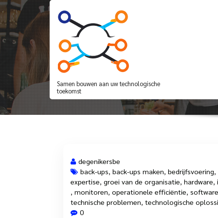
Spring
naar
de
inhoud
De Cruciale Rol van
Samen bouwen aan uw technologische
toekomst
degenikersbe
back-ups
,
back-ups maken
,
bedrijfsvoering
,
expertise
,
groei van de organisatie
,
hardware
,
26 feb, 2025
,
monitoren
,
operationele efficiëntie
,
softwar
technische problemen
,
technologische oploss
0