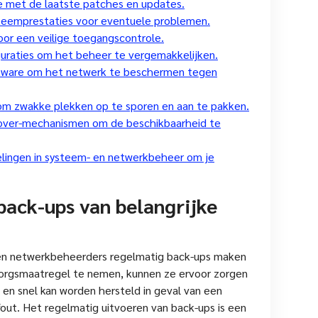
 met de laatste patches en updates.
teemprestaties voor eventuele problemen.
oor een veilige toegangscontrole.
guraties om het beheer te vergemakkelijken.
oftware om het netwerk te beschermen tegen
t om zwakke plekken op te sporen en aan te pakken.
lover-mechanismen om de beschikbaarheid te
elingen in systeem- en netwerkbeheer om je
back-ups van belangrijke
 en netwerkbeheerders regelmatig back-ups maken
zorgsmaatregel te nemen, kunnen ze ervoor zorgen
d en snel kan worden hersteld in geval van een
fout. Het regelmatig uitvoeren van back-ups is een