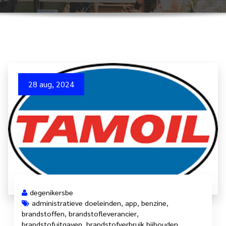
28 aug, 2024
degenikersbe
administratieve doeleinden
,
app
,
benzine
,
brandstoffen
,
brandstofleverancier
,
brandstofuitgaven
,
brandstofverbruik bijhouden
,