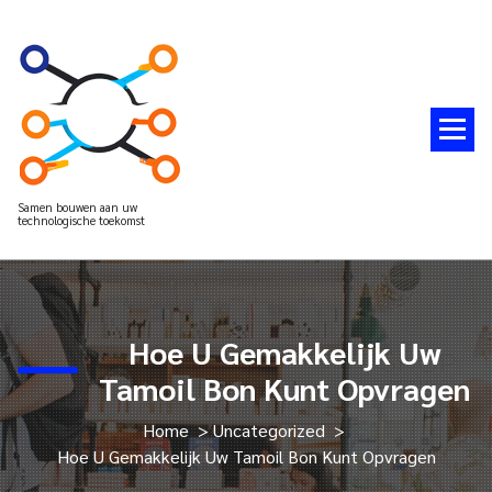
Spring
naar
de
inhoud
Samen bouwen aan uw
technologische toekomst
Hoe U Gemakkelijk Uw
Tamoil Bon Kunt Opvragen
Home
>
Uncategorized
>
Hoe U Gemakkelijk Uw Tamoil Bon Kunt Opvragen