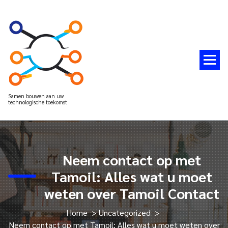
Spring
naar
de
inhoud
Samen bouwen aan uw
technologische toekomst
Neem contact op met
Tamoil: Alles wat u moet
weten over Tamoil Contact
Home
>
Uncategorized
>
Neem contact op met Tamoil: Alles wat u moet weten over