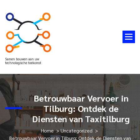
Spring
naar
de
inhoud
Samen bouwen aan uw
technologische toekomst
Betrouwbaar Vervoer in
Tilburg: Ontdek de
Diensten van Taxitilburg
Home
>
Uncategorized
>
Betrouwbaar Vervoer in Tilburg: Ontdek de Diensten van