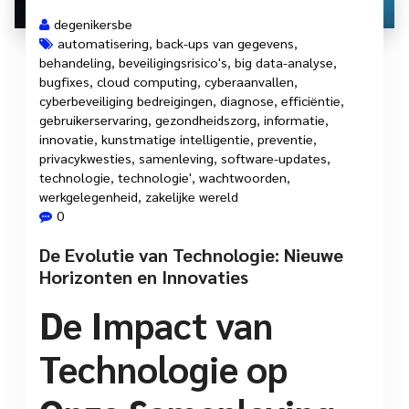
degenikersbe
automatisering
,
back-ups van gegevens
,
behandeling
,
beveiligingsrisico's
,
big data-analyse
,
bugfixes
,
cloud computing
,
cyberaanvallen
,
cyberbeveiliging bedreigingen
,
diagnose
,
efficiëntie
,
gebruikerservaring
,
gezondheidszorg
,
informatie
,
innovatie
,
kunstmatige intelligentie
,
preventie
,
privacykwesties
,
samenleving
,
software-updates
,
technologie
,
technologie'
,
wachtwoorden
,
werkgelegenheid
,
zakelijke wereld
0
De Evolutie van Technologie: Nieuwe
Horizonten en Innovaties
De Impact van
Technologie op