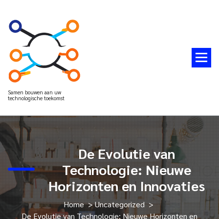
Spring
naar
de
inhoud
Samen bouwen aan uw
technologische toekomst
De Evolutie van
Technologie: Nieuwe
Horizonten en Innovaties
Home
>
Uncategorized
>
De Evolutie van Technologie: Nieuwe Horizonten en