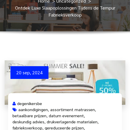
Home
>
Uncategorized
>
Ontdek Luxe Slaapoplossingen Tijdens de Tempur
Fabrieksverkoop
20 sep, 2024
degenikersbe
aankondigingen
,
assortiment matrassen
,
betaalbare prijzen
,
datum evenement
,
deskundig advies
,
drukverlagende materialen
,
fabrieksverkoop
,
gereduceerde prijzen
,