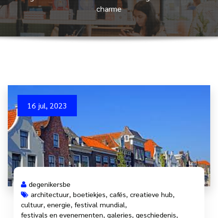
charme
16 jul, 2023
degenikersbe
architectuur
,
boetiekjes
,
cafés
,
creatieve hub
,
cultuur
,
energie
,
festival mundial
,
festivals en evenementen
,
galeries
,
geschiedenis
,