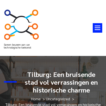
Spring
naar
de
inhoud
Samen bouwen aan uw
technologische toekomst
Tilburg: Een bruisende
stad vol verrassingen en
historische charme
Home
>
Uncategorized
>
Tilburg: Een bruisende stad vol verrassingen en historische