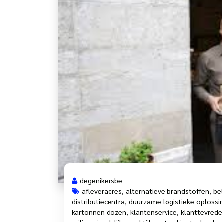
degenikersbe
afleveradres
,
alternatieve brandstoffen
,
be
distributiecentra
,
duurzame logistieke oplossi
kartonnen dozen
,
klantenservice
,
klanttevred
milieuvriendelijke praktijken
,
trackingtechnolo