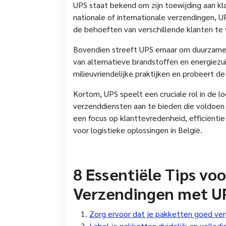
UPS staat bekend om zijn toewijding aan k
nationale of internationale verzendingen, 
de behoeften van verschillende klanten te
Bovendien streeft UPS ernaar om duurzame 
van alternatieve brandstoffen en energiezuin
milieuvriendelijke praktijken en probeert de
Kortom, UPS speelt een cruciale rol in de l
verzenddiensten aan te bieden die voldoen 
een focus op klanttevredenheid, efficiënti
voor logistieke oplossingen in België.
8 Essentiële Tips vo
Verzendingen met UP
Zorg ervoor dat je pakketten goed ver
Label je pakketten duidelijk en volled