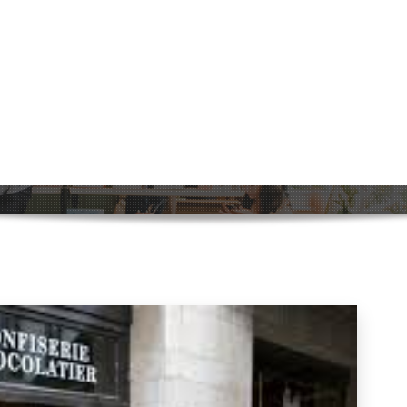
bare Logistieke Partner voor Zend
Home
>
Uncategorized
>
UPS België: 