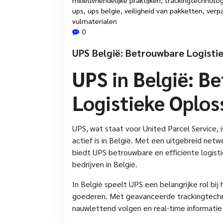
ups
,
ups belgie
,
veiligheid van pakketten
,
verp
vulmaterialen
0
UPS België: Betrouwbare Logisti
UPS in België: B
Logistieke Oplos
UPS, wat staat voor United Parcel Service, 
actief is in België. Met een uitgebreid net
biedt UPS betrouwbare en efficiënte logisti
bedrijven in België.
In België speelt UPS een belangrijke rol b
goederen. Met geavanceerde trackingtechn
nauwlettend volgen en real-time informati