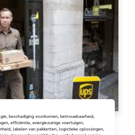
lgië
,
beschadiging voorkomen
,
betrouwbaarheid
,
ngen
,
efficiëntie
,
energiezuinige voertuigen
,
enheid
,
labelen van pakketten
,
logistieke oplossingen
,
gieën
,
transportmogelijkheden
,
united parcel service
,