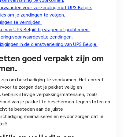
oorwaarden voor verzending met UPS België.
ies om je zendingen te volgen.
gingen te vermijden.
e van UPS België bij vragen of problemen.
ering voor waardevolle zendingen.
zigingen in de dienstverlening van UPS België.
etten goed verpakt zijn om
omen.
 zijn om beschadiging te voorkomen. Het correct
rvoor te zorgen dat je pakket veilig en
Gebruik stevige verpakkingsmaterialen, zoals
nhoud van je pakket te beschermen tegen stoten en
cht te besteden aan de juiste
chadiging minimaliseren en ervoor zorgen dat je
gië.
elijk en volledig om