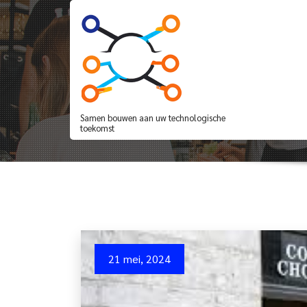
Spring
naar
de
inhoud
UPS België: Betrouw
Samen bouwen aan uw technologische
toekomst
21 mei, 2024