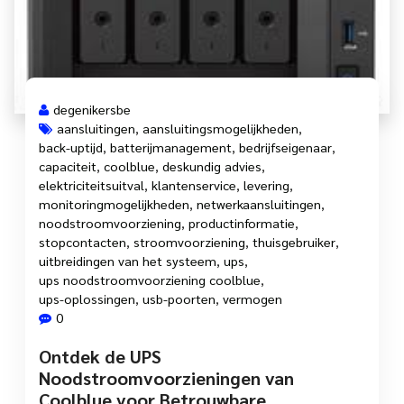
degenikersbe
aansluitingen
,
aansluitingsmogelijkheden
,
back-uptijd
,
batterijmanagement
,
bedrijfseigenaar
,
capaciteit
,
coolblue
,
deskundig advies
,
elektriciteitsuitval
,
klantenservice
,
levering
,
monitoringmogelijkheden
,
netwerkaansluitingen
,
noodstroomvoorziening
,
productinformatie
,
stopcontacten
,
stroomvoorziening
,
thuisgebruiker
,
uitbreidingen van het systeem
,
ups
,
ups noodstroomvoorziening coolblue
,
ups-oplossingen
,
usb-poorten
,
vermogen
0
Ontdek de UPS
Noodstroomvoorzieningen van
Coolblue voor Betrouwbare