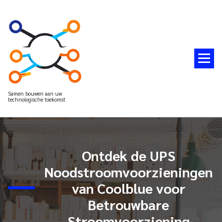
Spring
naar
de
inhoud
Samen bouwen aan uw
technologische toekomst
Ontdek de UPS
Noodstroomvoorzieningen
van Coolblue voor
Betrouwbare
Stroomvoorziening