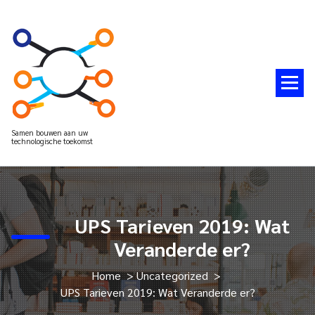
Spring
naar
de
inhoud
Samen bouwen aan uw
technologische toekomst
UPS Tarieven 2019: Wat
Veranderde er?
Home
>
Uncategorized
>
UPS Tarieven 2019: Wat Veranderde er?