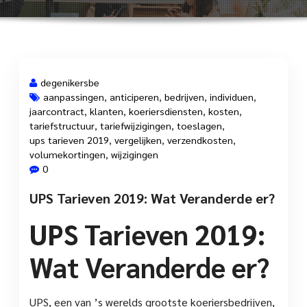
degenikersbe
aanpassingen
,
anticiperen
,
bedrijven
,
individuen
,
jaarcontract
,
klanten
,
koeriersdiensten
,
kosten
,
28 mrt, 2025
tariefstructuur
,
tariefwijzigingen
,
toeslagen
,
ups tarieven 2019
,
vergelijken
,
verzendkosten
,
volumekortingen
,
wijzigingen
0
UPS Tarieven 2019: Wat Veranderde er?
UPS Tarieven 2019:
Wat Veranderde er?
UPS, een van ’s werelds grootste koeriersbedrijven,