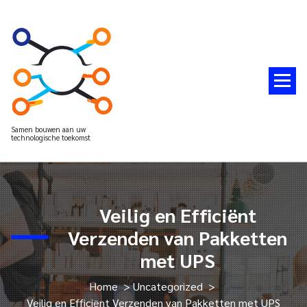
Spring
naar
de
inhoud
Samen bouwen aan uw
technologische toekomst
Veilig en Efficiënt
Verzenden van Pakketten
met UPS
Home
>
Uncategorized
>
Veilig en Efficiënt Verzenden van Pakketten met UPS