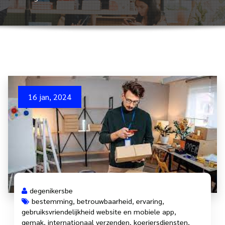
16 jan, 2024
degenikersbe
bestemming
,
betrouwbaarheid
,
ervaring
,
gebruiksvriendelijkheid website en mobiele app
,
gemak
,
internationaal verzenden
,
koeriersdiensten
,