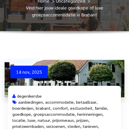
Home
>
Uncategorized
>
Vind hier jouw ideale goedkope of luxe
groepsaccommodatie in Brabant
14 nov, 2025
degenikersbe
aanbiedingen
,
accommodatie
,
betaalbaar
,
boerderijen
,
brabant
,
comfort
,
exclusiviteit
,
familie
,
goedkope
,
groepsaccommodatie
,
herinneringen
,
locatie
,
luxe
,
natuur
,
prijsniveaus
,
prijzen
,
privézwembaden
,
seizoenen
,
steden
,
tarieven
,