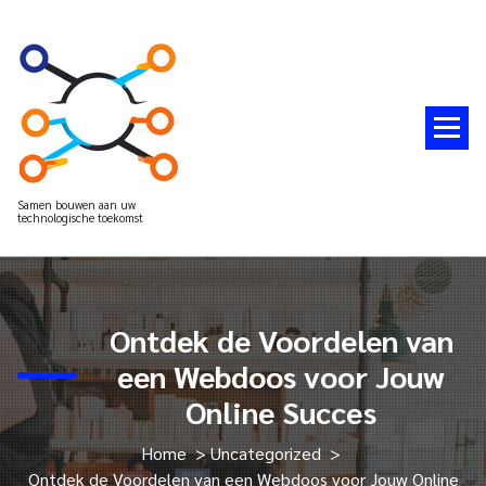
Spring
naar
de
inhoud
Samen bouwen aan uw
technologische toekomst
Ontdek de Voordelen van
een Webdoos voor Jouw
Online Succes
Home
>
Uncategorized
>
Ontdek de Voordelen van een Webdoos voor Jouw Online