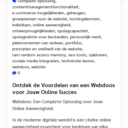
complete oplossing
,
contentmanagementfunctionaliteit
,
e-commerce mogelijkheden
,
geheugen
,
groeiplannen voor de website
,
hostingdiensten
,
individuen
,
online aanwezigheid
,
ontwerpmogelijkheden
,
opslagcapaciteit
,
opslagruimte voor bestanden
,
persoonlijk merk
,
piekmomenten van verkeer
,
portfolio
,
prestaties en snelheid van de website
,
ram random access memory
,
seo-tools
,
sjablonen
,
sociale media integraties
,
technische kennis
,
webdoos
,
website
0
Ontdek de Voordelen van een Webdoos
voor Jouw Online Succes
Webdoos: Een Complete Oplossing voor Jouw
Online Aanwezigheid
In de moderne digitale wereld is een sterke online
aanwezigheid essentieel voor bedrijven van elke