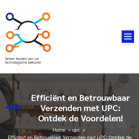
Spring
naar
de
inhoud
Samen bouwen aan uw
technologische toekomst
Efficiënt en Betrouwbaar
Verzenden met UPC:
Ontdek de Voordelen!
Home
>
upc
>
Efficiënt en Betrouwbaar Verzenden met UPC: Ontdek de