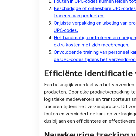
Fouten in UPC-codes kunnen leiden tot
Beschadigde of onleesbare UPC-codes 
traceren van producten.
Onjuiste verpakking en labeling van pr
UPC-codes.
Het handmatig controleren en corrigere
extra kosten met zich meebrengen.
Onvoldoende training van personeel kan
de UPC-codes tijdens het verzendproc
Efficiënte identificati
Een belangrijk voordeel van het verzenden v
producten. Door elke productverpakking te
logistieke medewerkers en transporteurs sn
traceren tijdens het verzendproces. Dit zor
fouten en vermindert de kans op vertraging
dus bij aan een efficiëntere en effectievere
Nauwkeurige tracking 