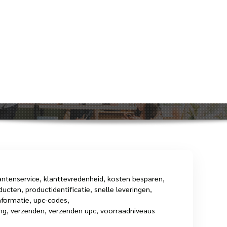
ten over het verzenden van UPC-co
Home
>
upc
>
Alles wat u
antenservice
,
klanttevredenheid
,
kosten besparen
,
ducten
,
productidentificatie
,
snelle leveringen
,
nformatie
,
upc-codes
,
ng
,
verzenden
,
verzenden upc
,
voorraadniveaus