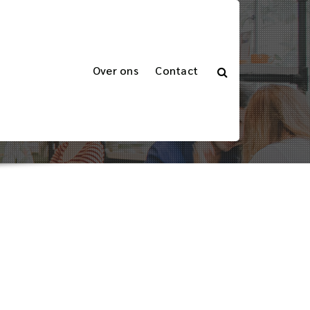
Over ons
Contact
des
 moet weten over het verzenden van UPC-codes