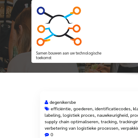
Spring
naar
de
inhoud
Alles wat u moet we
Samen bouwen aan uw technologische
toekomst
degenikersbe
efficiëntie
,
goederen
,
identificatiecodes
,
kl
labeling
,
logistiek proces
,
nauwkeurigheid
,
pro
26 mrt, 2025
supply chain optimaliseren
,
tracking
,
trackingi
verbetering van logistieke processen
,
verpakki
0