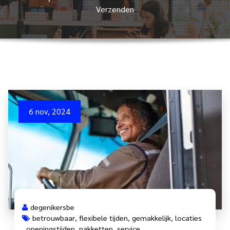
Verzenden
6 nov, 2024
degenikersbe
betrouwbaar
,
flexibele tijden
,
gemakkelijk
,
locaties
,
openingstijden
,
pakketten
,
service
,