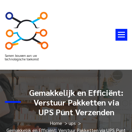
Spring
naar
de
inhoud
Samen bouwen aan uw
technologische toekomst
Gemakkelijk en Efficiënt:
Verstuur Pakketten via
UPS Punt Verzenden
Home
>
ups
>
Gemakkelijk en Efficiënt: Verstuur Pakketten via UPS Punt