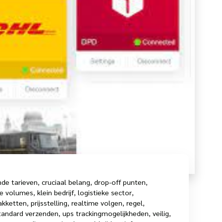
nde tarieven
,
cruciaal belang
,
drop-off punten
,
re volumes
,
klein bedrijf
,
logistieke sector
,
akketten
,
prijsstelling
,
realtime volgen
,
regel
,
tandard verzenden
,
ups trackingmogelijkheden
,
veilig
,