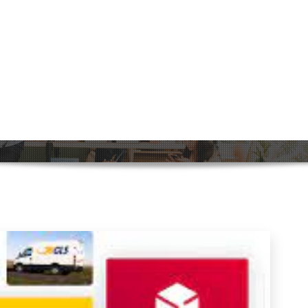
ciënt: UPS Standard Verzenden voo
Home
>
ups
>
Betrouwbaar en Effici