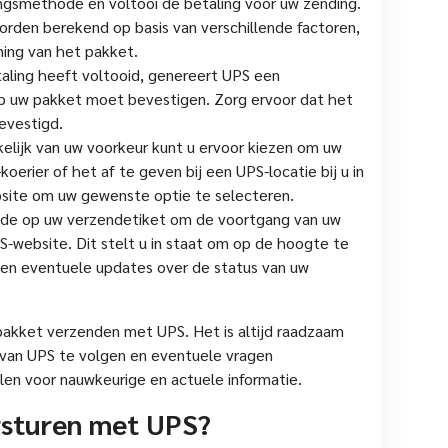
ingsmethode en voltooi de betaling voor uw zending.
rden berekend op basis van verschillende factoren,
ing van het pakket.
taling heeft voltooid, genereert UPS een
op uw pakket moet bevestigen. Zorg ervoor dat het
bevestigd.
kelijk van uw voorkeur kunt u ervoor kiezen om uw
erier of het af te geven bij een UPS-locatie bij u in
ebsite om uw gewenste optie te selecteren.
code op uw verzendetiket om de voortgang van uw
PS-website. Dit stelt u in staat om op de hoogte te
 en eventuele updates over de status van uw
akket verzenden met UPS. Het is altijd raadzaam
 van UPS te volgen en eventuele vragen
len voor nauwkeurige en actuele informatie.
rsturen met UPS?