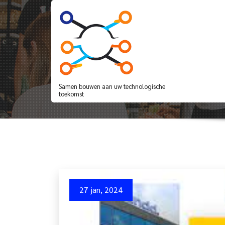
Spring
naar
de
inhoud
Betrouwbaar en Effi
Samen bouwen aan uw technologische
toekomst
27 jan, 2024