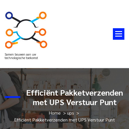
Spring
naar
de
inhoud
Samen bouwen aan uw
technologische toekomst
Efficiënt Pakketverzenden
met UPS Verstuur Punt
Home
>
ups
>
Efficiënt Pakketverzenden met UPS Verstuur Punt