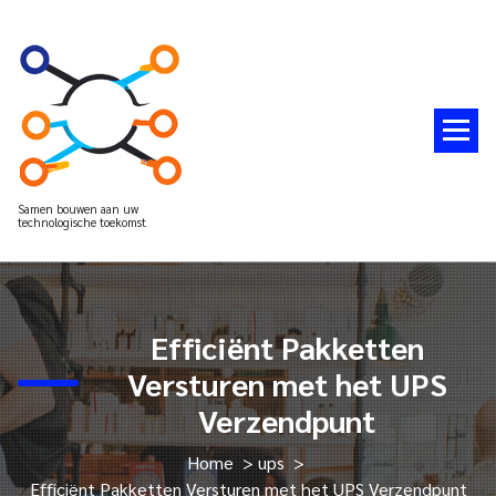
Spring
naar
de
inhoud
Samen bouwen aan uw
technologische toekomst
Efficiënt Pakketten
Versturen met het UPS
Verzendpunt
Home
>
ups
>
Efficiënt Pakketten Versturen met het UPS Verzendpunt