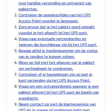
voor handige verzending en ontvangst van
pakketten.
Controleer de openingstijden van het UPS
Access Point voordat je langsgaat.
Zorg ervoor dat je het pakket goed verpakt
voordat je het afgeeft bij het UPS punt.
Vraag naar eventuele verzendopties en
tarieven die beschikbaar zijn bij het UPS punt.
Bewaar altijd je trackingnummer om de status
van je zending te kunnen volgen.
Wees op tijd met het afgeven van je pakket
om vertragingen te voorkomen.
Controleer of er beperkingen zijn op wat je
kunt verzenden via het UPS Access Point.
Vraag om een ontvangstbewijs wanneer je een
pakket aflevert bij het UPS punt als bewijs van
overdracht.
Neem contact op met de klantenservice van
UPS als je vragen of problemen hebt met