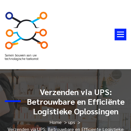
Spring
naar
de
inhoud
Samen bouwen aan uw
technologische toekomst
Verzenden via UPS:
Betrouwbare en Efficiënte
Logistieke Oplossingen
Home
>
ups
>
Verzenden via UPS: Betrouwbare en Efficiënte Logistieke