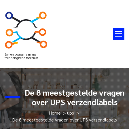
Spring
naar
de
inhoud
Samen bouwen aan uw
technologische toekomst
De 8 meestgestelde vragen
over UPS verzendlabels
Home
>
ups
>
De 8 meestgestelde vragen over UPS verzendlabels