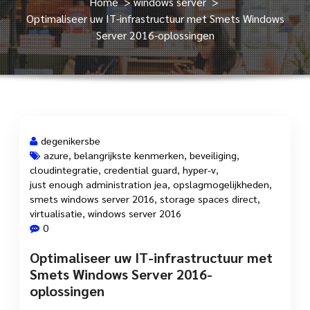
Home
>
windows server
>
Optimaliseer uw IT-infrastructuur met Smets Windows
Server 2016-oplossingen
degenikersbe
azure
,
belangrijkste kenmerken
,
beveiliging
,
cloudintegratie
,
credential guard
,
hyper-v
,
9 mei, 2025
just enough administration jea
,
opslagmogelijkheden
,
smets windows server 2016
,
storage spaces direct
,
virtualisatie
,
windows server 2016
0
Optimaliseer uw IT-infrastructuur met
Smets Windows Server 2016-
oplossingen